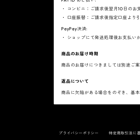
PAY ID あと払い:
・ コンビニ：ご請求後翌月10日のお
・ 口座振替：ご請求後指定口座より
PayPay決済:
・ ショップにて発送処理後お支払い
商品のお届け時期
商品のお届けにつきましては別途ご案
返品について
商品に欠陥がある場合をのぞき、基本
プライバシーポリシー
特定商取引法に