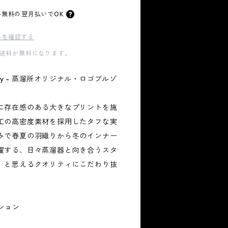
料無料の
翌月払いでOK
料を確認する
国内送料が無料になります。
stillery - 蒸溜所オリジナル・ロゴブルゾ
に存在感のある大きなプリントを施
工の高密度素材を採用したタフな実
みで春夏の羽織りから冬のインナー
躍する、日々蒸溜器と向き合うスタ
」と思えるクオリティにこだわり抜
ション