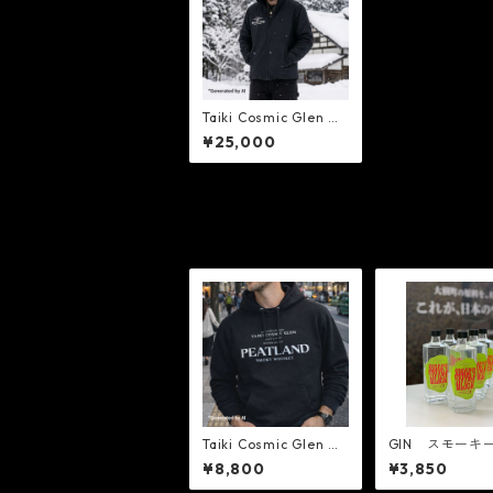
Taiki Cosmic Glen Di
stillery プレミアム・
¥25,000
ワークブルゾン
Taiki Cosmic Glen Di
GIN スモーキ
stillery － オリジナ
リアン
¥8,800
¥3,850
ル・ロゴパーカー（PE