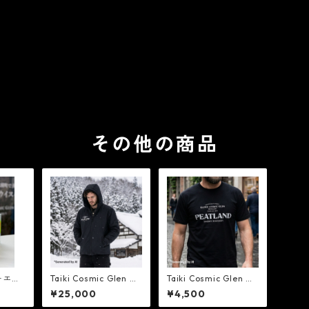
その他の商品
ーエイ
Taiki Cosmic Glen Di
Taiki Cosmic Glen Di
stillery プレミアム・
stillery - 蒸溜所オリ
¥25,000
¥4,500
ワークブルゾン
ジナル・ロゴTシャツ