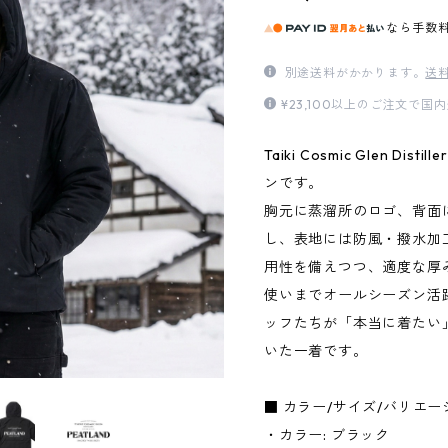
なら
手数
別途送料がかかります。
送
¥23,100以上のご注文で
Taiki Cosmic Glen Di
ンです。
胸元に蒸溜所のロゴ、背面
し、表地には防風・撥水加
用性を備えつつ、適度な厚
使いまでオールシーズン活
ッフたちが「本当に着たい
いた一着です。
■ カラー/サイズ/バリエー
・カラー: ブラック